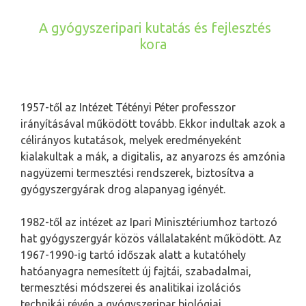
A gyógyszeripari kutatás és fejlesztés
kora
1957-től az Intézet Tétényi Péter professzor
irányításával működött tovább. Ekkor indultak azok a
célirányos kutatások, melyek eredményeként
kialakultak a mák, a digitalis, az anyarozs és amzónia
nagyüzemi termesztési rendszerek, biztosítva a
gyógyszergyárak drog alapanyag igényét.
1982-től az intézet az Ipari Minisztériumhoz tartozó
hat gyógyszergyár közös vállalataként működött. Az
1967-1990-ig tartó időszak alatt a kutatóhely
hatóanyagra nemesített új fajtái, szabadalmai,
termesztési módszerei és analitikai izolációs
technikái révén a gyógyszeripar biológiai