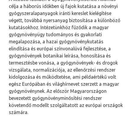
célja a háborús időkben új fajok kutatása a növényi
gyógyszeralapanyagok iránti kereslet kielégítése
végett, továbbá nyersanyag biztosítása a különböző
kutatásokhoz. Intézetünkhöz fűződik a magyar
gyógynövényügy tudományos és gyakorlati
megalapozása, a hazai gyógynövénykutatás
elindítása és európai színvonalúvá fejlesztése, a
gyógynövények botanikai leírása, honosítása és
termesztésbe vonása, a gyógynövények- és drogok
vizsgálata, normalizációja, az ellenőrzési rendszer
kidolgozása és működtetése, ami példaértékű volt
egész Európában és világhírnevet szerzett a magyar
gyógynövénynek. Az először Magyarországon
bevezetett gyógynövényminősítési rendszer
követendő modellt szolgáltatott az európai országok
számára.