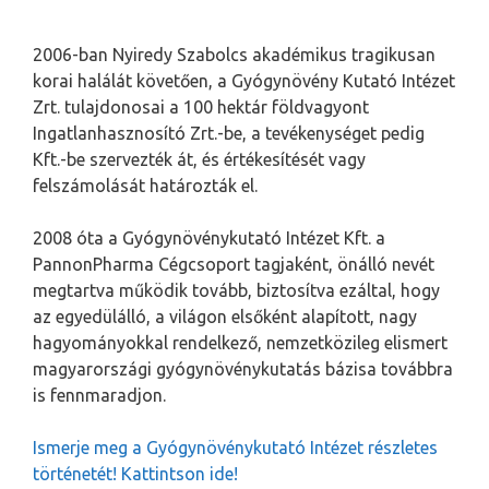
2006-ban Nyiredy Szabolcs akadémikus tragikusan
korai halálát követően, a Gyógynövény Kutató Intézet
Zrt. tulajdonosai a 100 hektár földvagyont
Ingatlanhasznosító Zrt.-be, a tevékenységet pedig
Kft.-be szervezték át, és értékesítését vagy
felszámolását határozták el.
2008 óta a Gyógynövénykutató Intézet Kft. a
PannonPharma Cégcsoport tagjaként, önálló nevét
megtartva működik tovább, biztosítva ezáltal, hogy
az egyedülálló, a világon elsőként alapított, nagy
hagyományokkal rendelkező, nemzetközileg elismert
magyarországi gyógynövénykutatás bázisa továbbra
is fennmaradjon.
Ismerje meg a Gyógynövénykutató Intézet részletes
történetét! Kattintson ide!