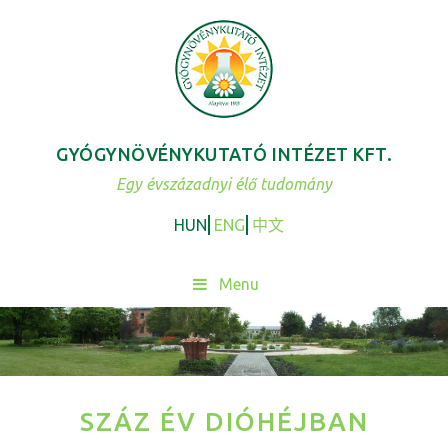
Skip
to
content
GYÓGYNÖVÉNYKUTATÓ INTÉZET KFT.
Egy évszázadnyi élő tudomány
HUN
ENG
中文
Menu
SZÁZ ÉV DIÓHÉJBAN