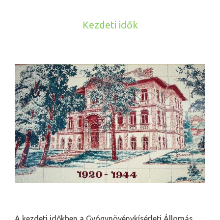
Kezdeti idők
A kezdeti időkben a Gyógynövénykísérleti Állomás