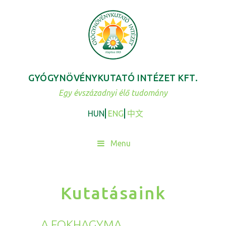
Skip
to
content
GYÓGYNÖVÉNYKUTATÓ INTÉZET KFT.
Egy évszázadnyi élő tudomány
HUN
ENG
中文
Menu
Kutatásaink
A FOKHAGYMA